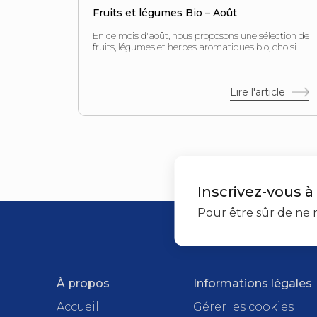
Fruits et légumes Bio – Août
En ce mois d'août, nous proposons une sélection de
fruits, légumes et herbes aromatiques bio, choisi...
Lire l'article
Inscrivez-vous à
Pour être sûr de ne r
À propos
Informations légales
Accueil
Gérer les cookies