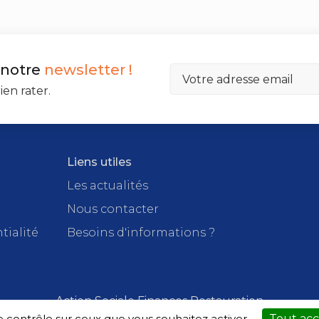
 notre
newsletter !
ien rater.
Liens utiles
Les actualités
Nous contacter
tialité
Besoins d'informations ?
Action Sociale Finances Restauration
Conçu par
Edreams Factory
le contrôle sur ceux que vous souhaitez activer
Tout ac