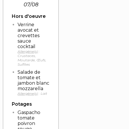
07/08
Hors d'oeuvre
Verrine
avocat et
crevettes
sauce
cocktail
Allergène(s)
:
Crustaces,
Moutarde, Œufs,
Sulfites
Salade de
tomate et
jambon blanc
mozzarella
Allergène(s)
: Lait
Potages
Gaspacho
tomate
poivron
rouge