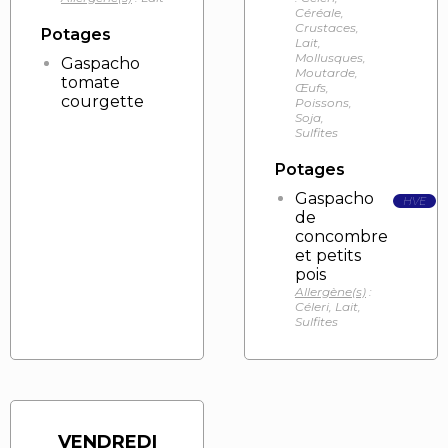
Céréale,
Crustaces,
Potages
Lait,
Mollusques,
Gaspacho
Moutarde,
tomate
Œufs,
courgette
Poissons,
Soja,
Sulfites
Potages
Gaspacho
HVE
de
concombre
et petits
pois
Allergène(s)
:
Céleri, Lait,
Sulfites
VENDREDI