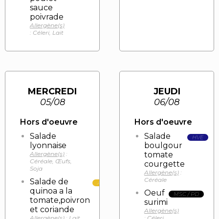
sauce
poivrade
Allergène(s)
: Céleri, Lait
MERCREDI
JEUDI
05/08
06/08
Hors d'oeuvre
Hors d'oeuvre
Salade
Salade
HVE
lyonnaise
boulgour
Allergène(s)
:
tomate
Céréale, Œufs,
courgette
Soja
Allergène(s)
:
Céréale
Salade de
AOP/AOC
quinoa a la
HVE
Oeuf
MSC / PD
tomate,poivron
surimi
et coriande
Allergène(s)
Allergène(s)
: Lait
: Céleri,