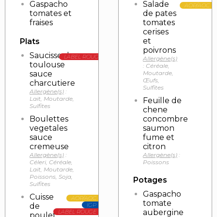
Gaspacho
Salade
AOP/AOC
tomates et
de pates
fraises
tomates
cerises
et
Plats
poivrons
Saucisse de
LABEL ROUGE
Allergène(s)
toulouse
: Céréale,
sauce
Moutarde,
Œufs,
charcutiere
Sulfites
Allergène(s)
:
Lait, Moutarde,
Feuille de
Sulfites
chene
Boulettes
concombre
vegetales
saumon
sauce
fume et
cremeuse
citron
Allergène(s)
:
Allergène(s)
:
Céleri, Céréale,
Poissons
Lait, Moutarde,
Poissons, Soja,
Potages
Sulfites
Gaspacho
Cuisse
AOP/AOC
tomate
de
IGP
aubergine
LABEL ROUGE
poulet