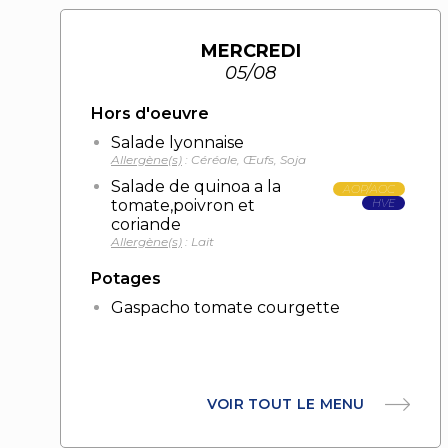
MERCREDI
05/08
Hors d'oeuvre
Salade lyonnaise
Allergène(s)
: Céréale, Œufs, Soja
Salade de quinoa a la
AOP/AOC
tomate,poivron et
HVE
coriande
Allergène(s)
: Lait
Potages
Gaspacho tomate courgette
VOIR TOUT LE MENU