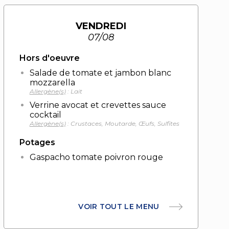
VENDREDI
07/08
Hors d'oeuvre
Salade de tomate et jambon blanc
mozzarella
Allergène(s)
: Lait
Verrine avocat et crevettes sauce
cocktail
Allergène(s)
: Crustaces, Moutarde, Œufs, Sulfites
Potages
Gaspacho tomate poivron rouge
VOIR TOUT LE MENU