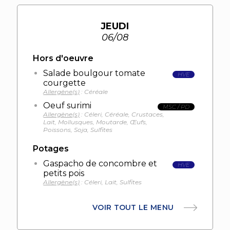
JEUDI
06/08
Hors d'oeuvre
Salade boulgour tomate
HVE
courgette
Allergène(s)
: Céréale
Oeuf surimi
MSC / PD
Allergène(s)
: Céleri, Céréale, Crustaces,
Lait, Mollusques, Moutarde, Œufs,
Poissons, Soja, Sulfites
Potages
Gaspacho de concombre et
HVE
petits pois
Allergène(s)
: Céleri, Lait, Sulfites
VOIR TOUT LE MENU