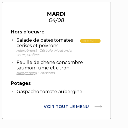
MARDI
04/08
Hors d'oeuvre
Salade de pates tomates
AOP/AOC
cerises et poivrons
Allergène(s)
: Céréale, Moutarde,
Œufs, Sulfites
Feuille de chene concombre
saumon fume et citron
Allergène(s)
: Poissons
Potages
Gaspacho tomate aubergine
VOIR TOUT LE MENU