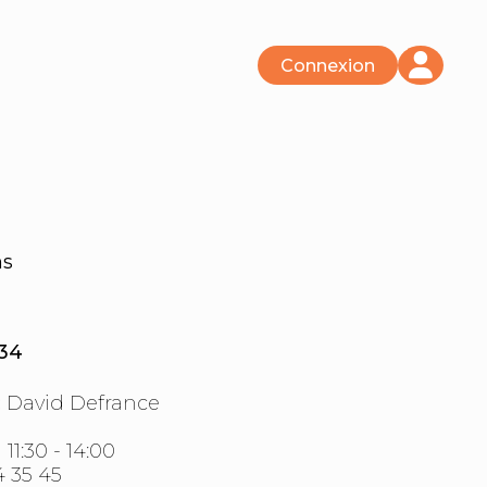
ms
134
:
David Defrance
:
11:30 - 14:00
4 35 45