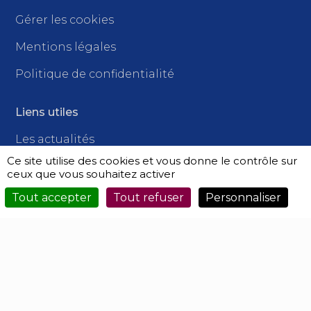
Gérer les cookies
Mentions légales
Politique de confidentialité
Liens utiles
Les actualités
Ce site utilise des cookies et vous donne le contrôle sur
Nous contacter
ceux que vous souhaitez activer
Besoins d'informations ?
Tout accepter
Tout refuser
Personnaliser
Suivez-nous