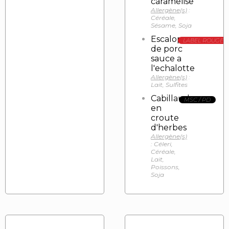
caramelise
Allergène(s)
:
Céréale,
Sésame, Soja
Escalope
LABEL ROUGE
de porc
sauce a
l'echalotte
Allergène(s)
:
Lait, Sulfites
Cabillaud
MSC / PD
en
croute
d'herbes
Allergène(s)
: Céleri,
Céréale,
Lait,
Poissons,
Soja