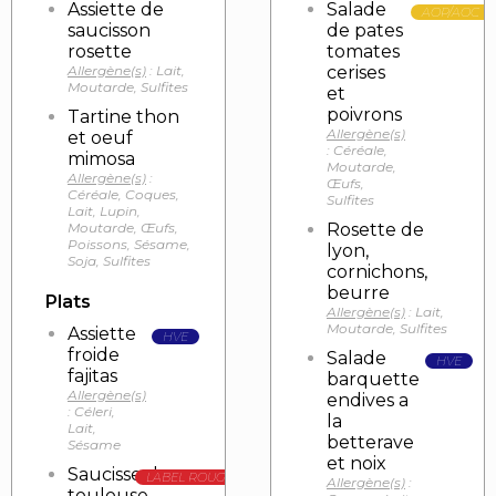
Assiette de
Salade
AOP/AOC
saucisson
de pates
rosette
tomates
Allergène(s)
: Lait,
cerises
Moutarde, Sulfites
et
poivrons
Tartine thon
Allergène(s)
et oeuf
: Céréale,
mimosa
Moutarde,
Allergène(s)
:
Œufs,
Céréale, Coques,
Sulfites
Lait, Lupin,
Moutarde, Œufs,
Rosette de
Poissons, Sésame,
lyon,
Soja, Sulfites
cornichons,
beurre
Plats
Allergène(s)
: Lait,
Moutarde, Sulfites
Assiette
HVE
froide
Salade
HVE
fajitas
barquette
Allergène(s)
endives a
: Céleri,
la
Lait,
betterave
Sésame
et noix
Saucisse de
LABEL ROUGE
Allergène(s)
:
toulouse