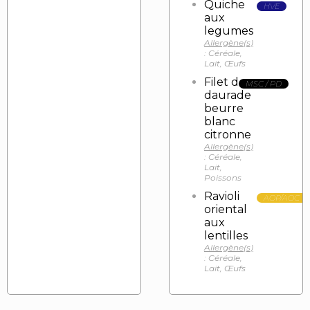
Quiche
HVE
aux
legumes
Allergène(s)
: Céréale,
Lait, Œufs
Filet de
MSC / PD
daurade
beurre
blanc
citronne
Allergène(s)
: Céréale,
Lait,
Poissons
Ravioli
AOP/AOC
oriental
aux
lentilles
Allergène(s)
: Céréale,
Lait, Œufs