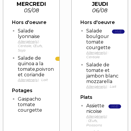
MERCREDI
JEUDI
05/08
06/08
Hors d'oeuvre
Hors d'oeuvre
Salade
Salade
HVE
lyonnaise
boulgour
Allergène(s)
:
tomate
Céréale, Œufs,
courgette
Soja
Allergène(s)
:
Céréale
Salade de
AOP/AOC
quinoa a la
HVE
Salade de
tomate,poivron
tomate et
et coriande
jambon blanc
Allergène(s)
: Lait
mozzarella
Allergène(s)
: Lait
Potages
Plats
Gaspacho
tomate
Assiette
HVE
courgette
nicoise
Allergène(s)
: Œufs,
Poissons