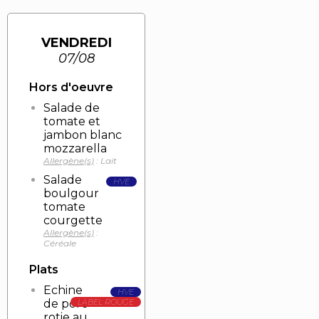
VENDREDI
07/08
Hors d'oeuvre
Salade de
tomate et
jambon blanc
mozzarella
Allergène(s)
: Lait
Salade
HVE
boulgour
tomate
courgette
Allergène(s)
:
Céréale
Plats
Echine
HVE
de porc
LABEL ROUGE
rotie au