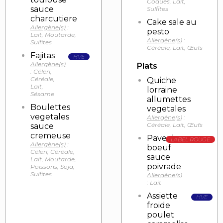
Coques, Lait,
sauce
Sulfites
charcutiere
Cake sale au
Allergène(s)
:
pesto
Lait, Moutarde,
Allergène(s)
:
Sulfites
Céréale, Lait, Œufs
Fajitas
HVE
Allergène(s)
Plats
: Céleri,
Céréale,
Quiche
Lait,
lorraine
Sésame
allumettes
Boulettes
vegetales
vegetales
Allergène(s)
:
Céréale, Lait, Œufs
sauce
cremeuse
Pave de
LABEL ROUGE
Allergène(s)
:
boeuf
Céleri, Céréale,
sauce
Lait, Moutarde,
poivrade
Poissons, Soja,
Sulfites
Allergène(s)
: Lait
Assiette
HVE
froide
poulet