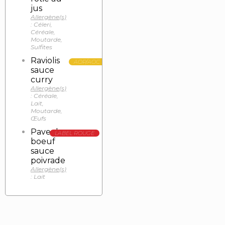
jus
Allergène(s)
: Céleri,
Céréale,
Moutarde,
Sulfites
Raviolis
AOP/AOC
sauce
curry
Allergène(s)
: Céréale,
Lait,
Moutarde,
Œufs
Pave de
LABEL ROUGE
boeuf
sauce
poivrade
Allergène(s)
: Lait