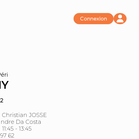
éri
NY
72
:
Christian JOSSE
ndre Da Costa
:
11:45 - 13:45
 97 62