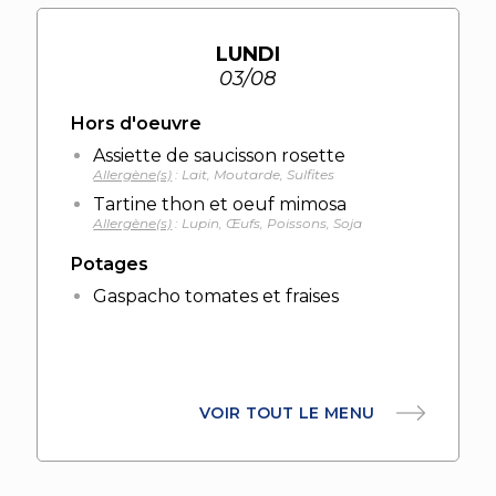
LUNDI
03/08
Hors d'oeuvre
Assiette de saucisson rosette
Allergène(s)
: Lait, Moutarde, Sulfites
Tartine thon et oeuf mimosa
Allergène(s)
: Lupin, Œufs, Poissons, Soja
Potages
Gaspacho tomates et fraises
VOIR TOUT LE MENU