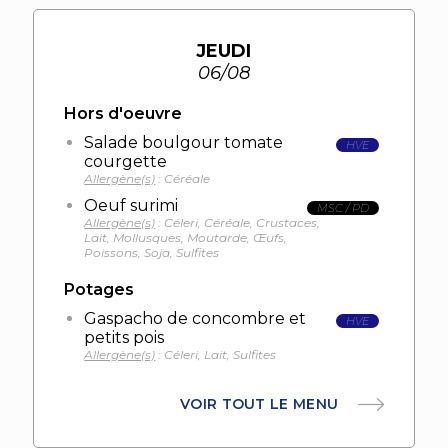
JEUDI
06/08
Hors d'oeuvre
Salade boulgour tomate
HVE
courgette
Allergène(s)
: Céréale
Oeuf surimi
MSC / PD
Allergène(s)
: Céleri, Céréale, Crustaces,
Lait, Mollusques, Moutarde, Œufs,
Poissons, Soja, Sulfites
Potages
Gaspacho de concombre et
HVE
petits pois
Allergène(s)
: Céleri, Lait, Sulfites
VOIR TOUT LE MENU