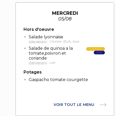
MERCREDI
05/08
Hors d'oeuvre
Salade lyonnaise
Allergène(s)
: Céréale, Œufs, Soja
Salade de quinoa a la
AOP/AOC
tomate,poivron et
HVE
coriande
Allergène(s)
: Lait
Potages
Gaspacho tomate courgette
VOIR TOUT LE MENU