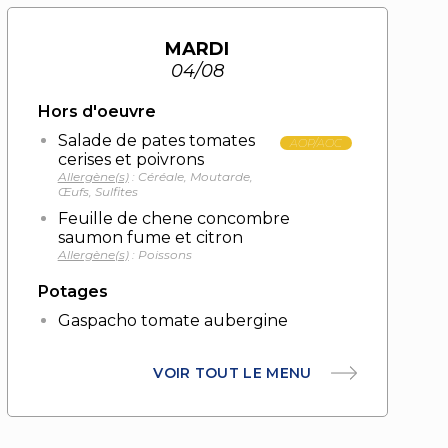
MARDI
04/08
Hors d'oeuvre
Salade de pates tomates
AOP/AOC
cerises et poivrons
Allergène(s)
: Céréale, Moutarde,
Œufs, Sulfites
Feuille de chene concombre
saumon fume et citron
Allergène(s)
: Poissons
Potages
Gaspacho tomate aubergine
VOIR TOUT LE MENU