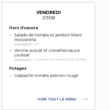
VENDREDI
07/08
Hors d'oeuvre
Salade de tomate et jambon blanc
mozzarella
Allergène(s)
: Lait
Verrine avocat et crevettes sauce
cocktail
Allergène(s)
: Crustaces, Moutarde, Œufs, Sulfites
Potages
Gaspacho tomate poivron rouge
VOIR TOUT LE MENU