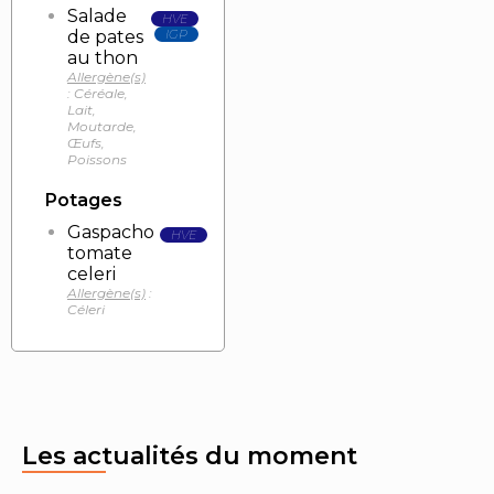
Salade
HVE
de pates
IGP
au thon
Allergène(s)
: Céréale,
Lait,
Moutarde,
Œufs,
Poissons
Potages
Gaspacho
HVE
tomate
celeri
Allergène(s)
:
Céleri
Les actualités du moment