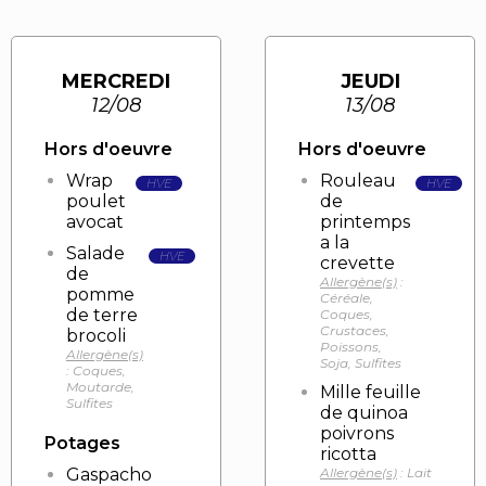
MERCREDI
JEUDI
12/08
13/08
Hors d'oeuvre
Hors d'oeuvre
Wrap
Rouleau
HVE
HVE
poulet
de
avocat
printemps
a la
Salade
HVE
crevette
de
Allergène(s)
:
pomme
Céréale,
de terre
Coques,
Crustaces,
brocoli
Poissons,
Allergène(s)
Soja, Sulfites
: Coques,
Moutarde,
Mille feuille
Sulfites
de quinoa
poivrons
Potages
ricotta
Gaspacho
Allergène(s)
: Lait