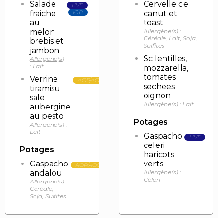
Salade
Cervelle de
HVE
fraiche
IGP
canut et
au
toast
melon
Allergène(s)
:
Céréale, Lait, Soja,
brebis et
Sulfites
jambon
Sc lentilles,
Allergène(s)
: Lait
mozzarella,
tomates
Verrine
AOP/AOC
sechees
tiramisu
oignon
sale
Allergène(s)
: Lait
aubergine
au pesto
Potages
Allergène(s)
:
Lait
Gaspacho
HVE
celeri
Potages
haricots
Gaspacho
verts
AOP/AOC
andalou
Allergène(s)
:
Céleri
Allergène(s)
:
Céréale,
Soja, Sulfites