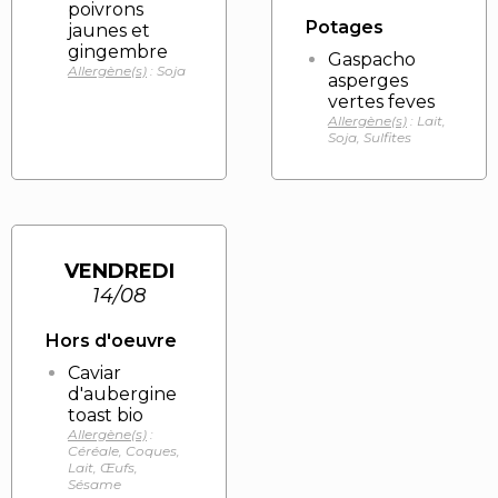
poivrons
Potages
jaunes et
gingembre
Gaspacho
Allergène(s)
: Soja
asperges
vertes feves
Allergène(s)
: Lait,
Soja, Sulfites
VENDREDI
14/08
Hors d'oeuvre
Caviar
d'aubergine
toast bio
Allergène(s)
:
Céréale, Coques,
Lait, Œufs,
Sésame