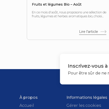
Fruits et légumes Bio – Août
En ce mois d'août, nous proposons une sélection de
fruits, légumes et herbes aromatiques bio, choisi...
Lire l'article
Inscrivez-vous à
Pour être sûr de ne r
À propos
Informations légales
Accueil
Gérer les cookies