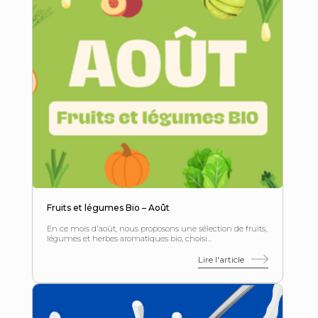
Fruits et légumes Bio – Août
En ce mois d'août, nous proposons une sélection de fruits,
légumes et herbes aromatiques bio, choisi...
Lire l'article